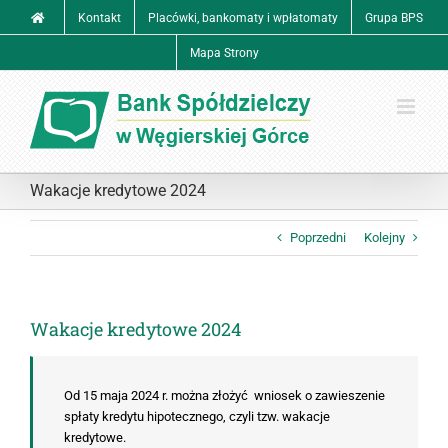
Przejdź
Kontakt
Placówki, bankomaty i wpłatomaty
Grupa BPS
do
zawartości
Mapa Strony
Wakacje kredytowe 2024
Poprzedni
Kolejny
Wakacje kredytowe 2024
Od 15 maja 2024 r. można złożyć wniosek o zawieszenie
spłaty kredytu hipotecznego, czyli tzw. wakacje
kredytowe.