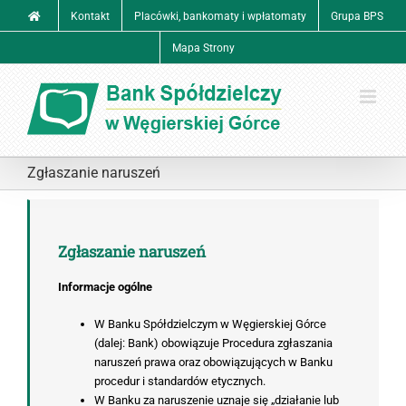
Przejdź
Kontakt
Placówki, bankomaty i wpłatomaty
Grupa BPS
do
zawartości
Mapa Strony
Zgłaszanie naruszeń
Zgłaszanie naruszeń
Informacje ogólne
W Banku Spółdzielczym w Węgierskiej Górce
(dalej: Bank) obowiązuje Procedura zgłaszania
naruszeń prawa oraz obowiązujących w Banku
procedur i standardów etycznych.
W Banku za naruszenie uznaje się „działanie lub