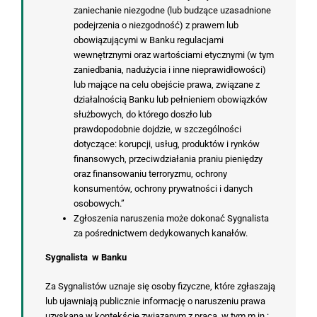
zaniechanie niezgodne (lub budzące uzasadnione
podejrzenia o niezgodność) z prawem lub
obowiązującymi w Banku regulacjami
wewnętrznymi oraz wartościami etycznymi (w tym
zaniedbania, nadużycia i inne nieprawidłowości)
lub mające na celu obejście prawa, związane z
działalnością Banku lub pełnieniem obowiązków
służbowych, do którego doszło lub
prawdopodobnie dojdzie, w szczególności
dotyczące: korupcji, usług, produktów i rynków
finansowych, przeciwdziałania praniu pieniędzy
oraz finansowaniu terroryzmu, ochrony
konsumentów, ochrony prywatności i danych
osobowych.”
Zgłoszenia naruszenia może dokonać Sygnalista
za pośrednictwem dedykowanych kanałów.
Sygnalista w Banku
Za Sygnalistów uznaje się osoby fizyczne, które zgłaszają
lub ujawniają publicznie informację o naruszeniu prawa
uzyskaną w kontekście związanym z pracą, w tym m.in.: