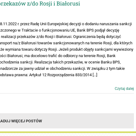
przekazów z/do Rosji i Białorusi
11.2022 r. przez Radę Unii Europejskiej decyzji o dodaniu naruszania sankcji
zczonego w Traktacie o funkcjonowaniu UE, Bank BPS podjął decyzję
ealizacji przekazów z/do Rosji i Białorusi. Ograniczenia będą dotyczyć
nsport na/z Białorusi towarów sankcjonowanych na terenie Rosji, dla których
e wymiana towaru dotyczy Rosji. Jeżeli produkt objęty sankcjami wywieziony
ści Białorusi, ma docelowo trafić do odbiorcy na terenie Rosji, Bank
obchodzenia sankcji. Realizacja takich przekazów, w ocenie Banku BPS,
 nadzorcze za jawny udział w obchodzeniu sankcji. W związku z tym takie
stawa prawna: Artykuł 12 Rozporządzenia 833/2014 [...]
Czytaj dalej
ADUJ WIĘCEJ POSTÓW