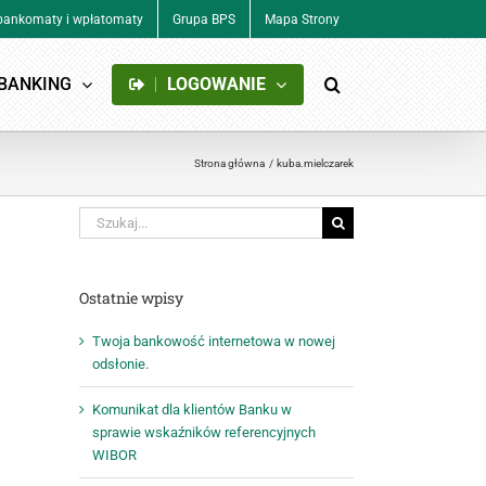
 bankomaty i wpłatomaty
Grupa BPS
Mapa Strony
BANKING
LOGOWANIE
Strona główna
kuba.mielczarek
Szukaj
Ostatnie wpisy
Twoja bankowość internetowa w nowej
odsłonie.
Komunikat dla klientów Banku w
sprawie wskaźników referencyjnych
WIBOR