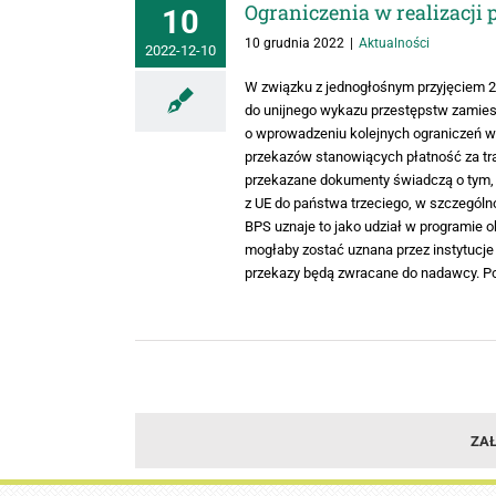
Ograniczenia w realizacji 
10
10 grudnia 2022
|
Aktualności
2022-12-10
W związku z jednogłośnym przyjęciem 28.
do unijnego wykazu przestępstw zamies
o wprowadzeniu kolejnych ograniczeń w r
przekazów stanowiących płatność za tra
przekazane dokumenty świadczą o tym, ż
z UE do państwa trzeciego, w szczególno
BPS uznaje to jako udział w programie 
mogłaby zostać uznana przez instytucje
przekazy będą zwracane do nadawcy. Pod
ZAŁ