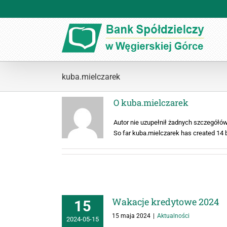
Przejdź
do
zawartości
kuba.mielczarek
O
kuba.mielczarek
Autor nie uzupełnił żadnych szczegółó
So far kuba.mielczarek has created 14 b
Wakacje kredytowe 2024
15
15 maja 2024
|
Aktualności
2024-05-15