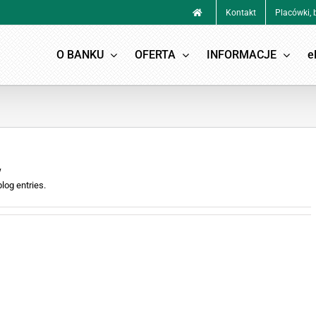
Kontakt
Placówki,
O BANKU
OFERTA
INFORMACJE
e
w
log entries.