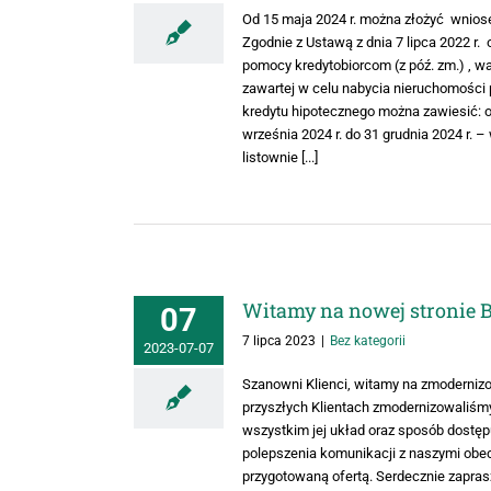
Od 15 maja 2024 r. można złożyć wniose
Zgodnie z Ustawą z dnia 7 lipca 2022 r
pomocy kredytobiorcom (z póź. zm.) , 
zawartej w celu nabycia nieruchomości
kredytu hipotecznego można zawiesić: o
września 2024 r. do 31 grudnia 2024 r
listownie [...]
Witamy na nowej stronie 
07
7 lipca 2023
|
Bez kategorii
2023-07-07
Szanowni Klienci, witamy na zmoderniz
przyszłych Klientach zmodernizowaliśmy 
wszystkim jej układ oraz sposób dostęp
polepszenia komunikacji z naszymi obe
przygotowaną ofertą. Serdecznie zapra