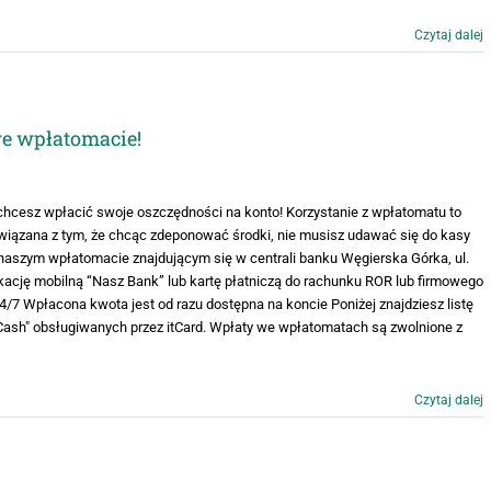
Czytaj dalej
we wpłatomacie!
 chcesz wpłacić swoje oszczędności na konto! Korzystanie z wpłatomatu to
iązana z tym, że chcąc zdeponować środki, nie musisz udawać się do kasy
naszym wpłatomacie znajdującym się w centrali banku Węgierska Górka, ul.
ikację mobilną “Nasz Bank” lub kartę płatniczą do rachunku ROR lub firmowego
 Wpłacona kwota jest od razu dostępna na koncie Poniżej znajdziesz listę
Cash" obsługiwanych przez itCard. Wpłaty we wpłatomatach są zwolnione z
Czytaj dalej