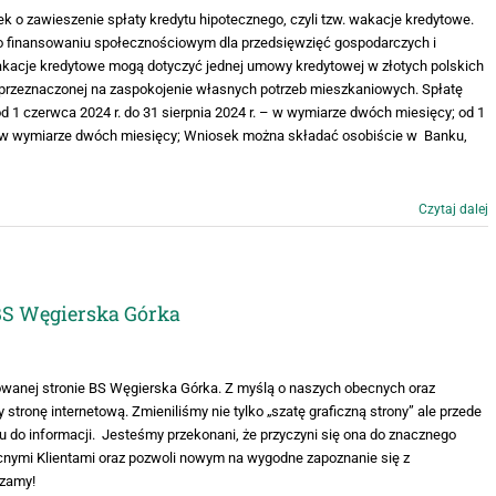
k o zawieszenie spłaty kredytu hipotecznego, czyli tzw. wakacje kredytowe.
. o finansowaniu społecznościowym dla przedsięwzięć gospodarczych i
wakacje kredytowe mogą dotyczyć jednej umowy kredytowej w złotych polskich
 przeznaczonej na zaspokojenie własnych potrzeb mieszkaniowych. Spłatę
d 1 czerwca 2024 r. do 31 sierpnia 2024 r. – w wymiarze dwóch miesięcy; od 1
. – w wymiarze dwóch miesięcy; Wniosek można składać osobiście w Banku,
Czytaj dalej
BS Węgierska Górka
owanej stronie BS Węgierska Górka. Z myślą o naszych obecnych oraz
stronę internetową. Zmieniliśmy nie tylko „szatę graficzną strony” ale przede
u do informacji. Jesteśmy przekonani, że przyczyni się ona do znacznego
cnymi Klientami oraz pozwoli nowym na wygodne zapoznanie się z
szamy!