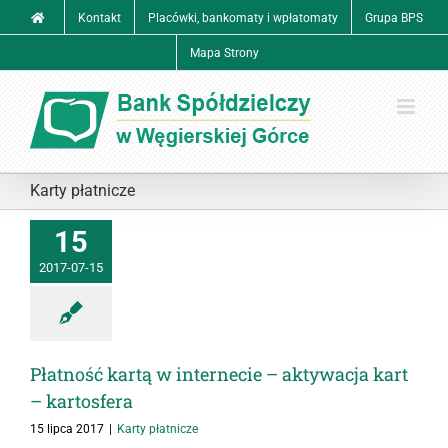
Przejdź
Kontakt
Placówki, bankomaty i wpłatomaty
Grupa BPS
do
zawartości
Mapa Strony
Karty płatnicze
15
2017-07-15
Płatność kartą w internecie – aktywacja kart
– kartosfera
15 lipca 2017
|
Karty płatnicze